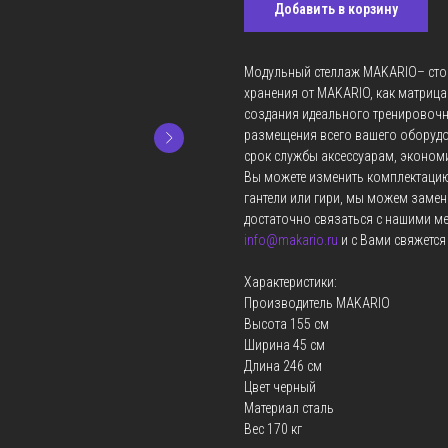
Добавить в корзину
Модульный стеллаж MAKARIO– стойк
хранения от MAKARIO, как матриц
создания идеального тренировочн
размещения всего вашего оборудо
срок службы аксессуарам, эконо
Вы можете изменить комплектацию
гантели или гири, мы можем замен
достаточно связаться с нашими м
info@makario.ru
и с Вами свяжется
Характеристики:
Производитель MAKARIO
Высота 155 см
Ширина 45 см
Длина 246 см
Цвет черный
Материал сталь
Вес 170 кг