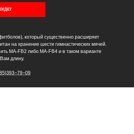
КИДКУ
фитболов), который существенно расширяет
итан на хранение шести гимнастических мячей.
ить MA-FB2 либо MA-FB4 и в таком варианте
Вам длину.
85)393−79−09