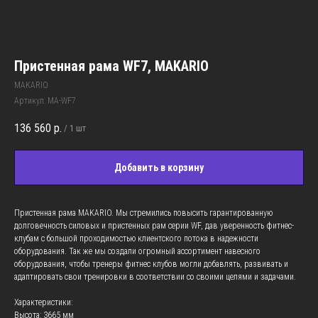
Пристенная рама WF7, MAKARIO
MAKARIO
Артикул:
MA-WF7
136 560
р.
/
1 шт
Добавить в корзину
Пристенная рама MAKARIO. Мы стремились повысить гарантированную
долговечность силовых и пристенных рам серии WF, дав уверенность фитнес-
клубам с большой проходимостью клиентского потока в надежности
оборудования. Так же мы создали огромный ассортимент навесного
оборудования, чтобы тренеры фитнес клубов могли добавлять, развивать и
адаптировать свои тренировки в соответствии со своими целями и задачами.
Характеристики:
Высота: 3665 мм